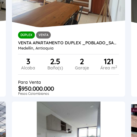
DÚPLEX
VENTA
VENTA APARTAMENTO DUPLEX _POBLADO_SAN LUCAS
Medellín, Antioquia
3
2.5
2
121
2
Alcoba
Baño(s)
Garaje
Área m
Para Venta
$950.000.000
Pesos Colombianos