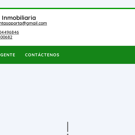
 Inmobiliaria
entasaporta@gmail.com
04496846
200682
AGENTE
CONTÁCTENOS