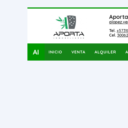
Aporta
alopez.v
Tel.
+5731
Cel.
3006
AI
INICIO
VENTA
ALQUILER