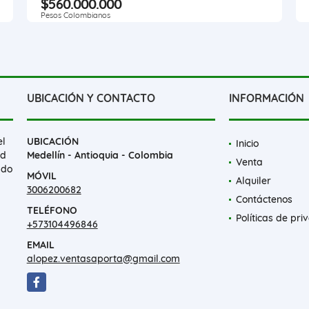
$560.000.000
Pesos Colombianos
UBICACIÓN Y CONTACTO
INFORMACIÓN
el
UBICACIÓN
Inicio
ad
Medellín - Antioquia - Colombia
Venta
ado
MÓVIL
Alquiler
3006200682
Contáctenos
TELÉFONO
Políticas de pri
+573104496846
EMAIL
alopez.ventasaporta@gmail.com
Facebook