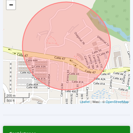
−
200 m
500 ft
Leaflet
| Wasi - ©
OpenStreetMap