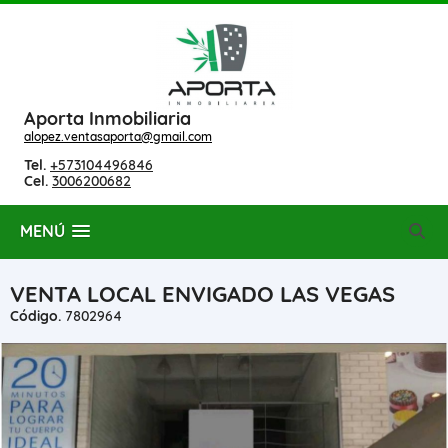
Aporta Inmobiliaria
alopez.ventasaporta@gmail.com
Tel.
+573104496846
Cel.
3006200682
MENÚ
VENTA LOCAL ENVIGADO LAS VEGAS
Código.
7802964