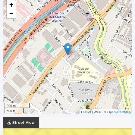
+
−
200 m
500 ft
Leaflet
| Wasi - ©
OpenStreetMap
Street View