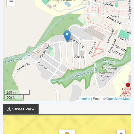
−
200 m
500 ft
Leaflet
| Wasi - ©
OpenStreetMap
Street View