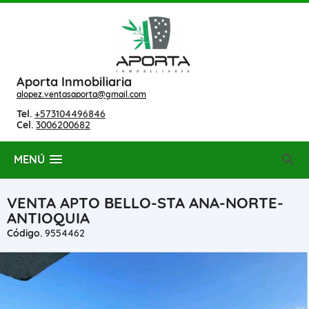
Aporta Inmobiliaria
alopez.ventasaporta@gmail.com
Tel.
+573104496846
Cel.
3006200682
MENÚ
VENTA APTO BELLO-STA ANA-NORTE-
ANTIOQUIA
Código.
9554462